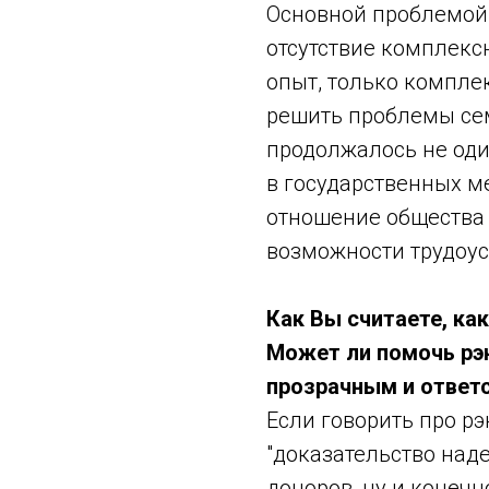
Основной проблемой
отсутствие комплекс
опыт, только компле
решить проблемы сем
продолжалось не оди
в государственных м
отношение общества 
возможности трудоуст
Как Вы считаете, ка
Может ли помочь рэн
прозрачным и ответ
Если говорить про рэ
"доказательство над
доноров, ну и конеч