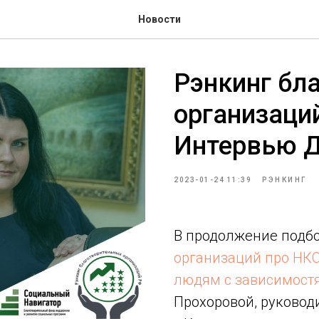
Новости
Рэнкинг бл
организаци
Интервью Д
2023-01-24 11:39
РЭНКИНГ
В продолжение подб
организаций про НК
людям с зависимост
Прохоровой, руковод