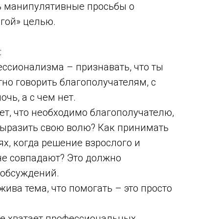
 манипулятивные просьбы о
гой» целью.
:
ессионализма – признавать, что ты
тно говорить благополучателям, с
чь, а с чем нет.
ет, что необходимо благополучателю,
выразить свою волю? Как принимать
ях, когда решение взрослого и
не совпадают? Это должно
 обсуждений.
жива тема, что помогать – это просто
не хватает профессиональных