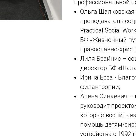
профессиональной п
Ольга Шалковская 
преподаватель соци
Practical Social Wor
БФ «Жизненный пут
православно-христ
Лиля Брайнис – со
директор БФ «Шала
Ирина Ерза - Благ
филантропии;
Алена Синкевич – п
руководит проект
которые воспитываю
помощь детям-сиро
устройства с 1992 г